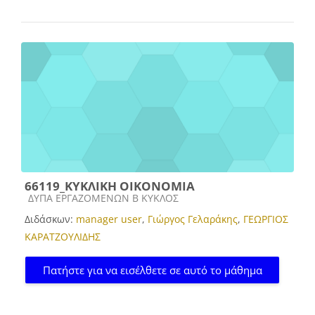
66119_ΚΥΚΛΙΚΗ ΟΙΚΟΝΟΜΙΑ
Κατηγορία μαθήματος
ΔΥΠΑ ΕΡΓΑΖΟΜΕΝΩΝ Β ΚΥΚΛΟΣ
Διδάσκων:
manager user
,
Γιώργος Γελαράκης
,
ΓΕΩΡΓΙΟΣ
ΚΑΡΑΤΖΟΥΛΙΔΗΣ
Πατήστε για να εισέλθετε σε αυτό το μάθημα