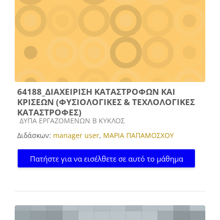
64188_ΔΙΑΧΕΙΡΙΣΗ ΚΑΤΑΣΤΡΟΦΩΝ ΚΑΙ
ΚΡΙΣΕΩΝ (ΦΥΣΙΟΛΟΓΙΚΕΣ & ΤΕΧΛΟΛΟΓΙΚΕΣ
ΚΑΤΑΣΤΡΟΦΕΣ)
Κατηγορία μαθήματος
ΔΥΠΑ ΕΡΓΑΖΟΜΕΝΩΝ Β ΚΥΚΛΟΣ
Διδάσκων:
manager user
,
ΜΑΡΙΑ ΠΑΠΑΜΟΣΧΟΥ
Πατήστε για να εισέλθετε σε αυτό το μάθημα