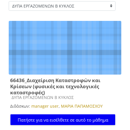
Κατηγορίες μαθημάτων
66436_Διαχείριση Καταστροφών και
Κρίσεων (φυσικές και τεχνολογικές
καταστροφές)
Κατηγορία μαθήματος
ΔΥΠΑ ΕΡΓΑΖΟΜΕΝΩΝ Β ΚΥΚΛΟΣ
Διδάσκων:
manager user
,
ΜΑΡΙΑ ΠΑΠΑΜΟΣΧΟΥ
Πατήστε για να εισέλθετε σε αυτό το μάθημα