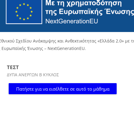
Εθνικού Σχεδίου Ανάκαμψης και Ανθεκτικότητας «Ελλάδα 2.0» με τ
 Ευρωπαϊκής Ένωσης – NextGenerationEU.
ΤΕΣΤ
Κατηγορία μαθήματος
ΔΥΠΑ ΑΝΕΡΓΩΝ Β ΚΥΚΛΟΣ
Πατήστε για να εισέλθετε σε αυτό το μάθημα