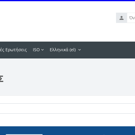
Όνομα
χρήστη
ές Ερωτήσεις
ISO
Ελληνικά ‎(el)‎
Σ