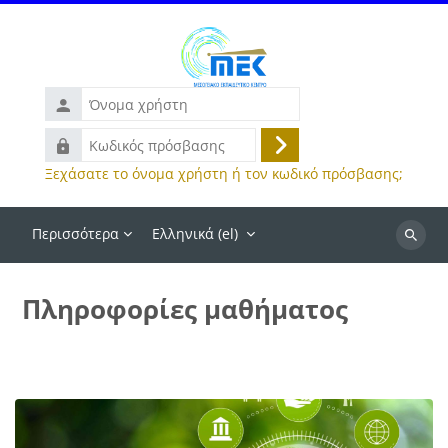
Μετάβαση στο κεντρικό περιεχόμενο
Όνομα
χρήστη
Κωδικός
Σύνδεση
πρόσβασης
Ξεχάσατε το όνομα χρήστη ή τον κωδικό πρόσβασης;
Περισσότερα
Ελληνικά ‎(el)‎
Αναζήτ
μαθημά
Πληροφορίες μαθήματος